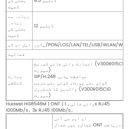
4.5 ڈبلیو
بجلی کی
کھپت
زیادہ سے
زیادہ
12 ڈبلیو
بجلی کی
کھپت
پاور/PON/LOS/LAN/TEL/USB/WLAN/WPS
ایل ای ڈی
فعالیت
اسمارٹ وائی فائی کوریج (V300R015C10
سپورٹ)
SIP/H.248 موافقت پذیر
سمارٹ
کوئی بھی پورٹ، کوئی بھی سروس
کنکشن
والدین کا کنٹرول (V300R015C10
سپورٹ)
Huawei HG8546M | ONT | وائی ​​فائی، 1x RJ45
1000Mb/s، 3x RJ45 100Mb/s،
او ایم سی آئی
فعال، غیر فعال ONT دریافت