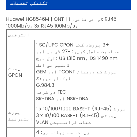
تکنیکی تفصیلات
Huawei HG8546M | ONT | وائی ​​فائی، 1x RJ45
1000Mb/s، 3x RJ45 100Mb/s،
انٹرفیس
1 SC/UPC GPON پورٹ، کلاس B+
حساسیت حاصل کریں: -27 ڈی بی ایم
طول موج: US 1310 nm، DS 1490 nm
ڈبلیو بی ایف
پورٹ
GEM اور TCONT پورٹ کے درمیان
GPON
لچکدار میپنگ
G.984.3
دو طرفہ FEC
SR-DBA اور NSR-DBA
1 x 10/100/1000 BASE-T (RJ-45) پورٹ
پورٹ
3 x 10/100 BASE-T (RJ-45) پورٹس
ایتھرنیٹ
VLAN شفاف ٹرانسمیشن
زیادہ سے زیادہ رن: 4