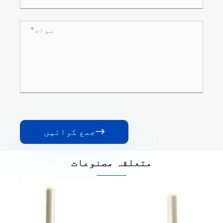
جمع کرائیں

متعلقہ مصنوعات