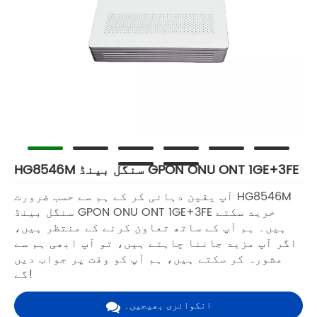
HG8546M سنگل بینڈ GPON ONU ONT 1GE+3FE
آپ یقین دہانی کر کے ہم سے حسب ضرورت HG8546M
سنگل بینڈ GPON ONU ONT 1GE+3FE خرید سکتے
ہیں۔ ہم آپ کے ساتھ تعاون کرنے کے منتظر ہیں،
اگر آپ مزید جاننا چاہتے ہیں، تو آپ ابھی ہم سے
مشورہ کر سکتے ہیں، ہم آپ کو وقت پر جواب دیں
گے!
انکوائری بھیجیں۔