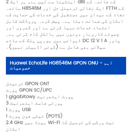
اینٹینا سے لیس ہے، ہر ایک 2 dBi کے فائدہ کے
ساتھ۔ H8546M ایک مثالی ٹرمینل حل اور FTTH کے
نفاذ کے میدان میں مستقبل کی خدمات کی حمایت کے
امکان کی ضمانت دیتا ہے۔ پیش کردہ پروڈکٹ قابل
اعتماد خدمات مہیا کرتی ہے اور گھروں اور
چھوٹے کاروبار دونوں میں بالکل کام کرتی ہے۔
ڈیوائس میں یورپی پلگ کے ساتھ DC 12 V 1 A پاور
سپلائی بھی شامل ہے (کوئی اڈیپٹر نہیں)۔
Huawei EchoLife HG8546M GPON ONU - اہم
خصوصیات
ٹرمینل GPON ONT
پورٹ GPON SC/UPC
1 gigabitowy پورٹ ایتھرنیٹ
3 پورٹی فاسٹ ایتھرنیٹ
1 پورٹ USB
1 ٹیلی فون پورٹ (POTS)
2.4 GHz بینڈ میں Wi-Fi نیٹ ورکس کی ترسیل کا
امکان