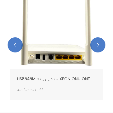


HS8545M سنگل بینڈ XPON ONU ONT
مزید دیکھیں >>