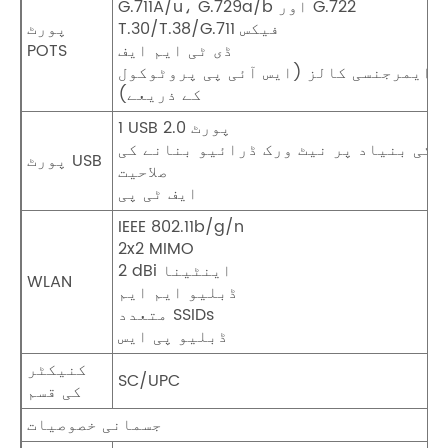
G.711A/u، G.729a/b اور G.722
T.30/T.38/G.711 فیکس
پورٹ
ڈی ٹی ایم ایف
POTS
ایمرجنسی کالز (ایس آئی پی پروٹوکول
کے ذریعے)
1 USB 2.0 پورٹ
کی بنیاد پر نیٹ ورک ڈرائیو بنانے کی
پورٹ USB
صلاحیت
ایف ٹی پی
IEEE 802.11b/g/n
2x2 MIMO
2 dBi اینٹینا
WLAN
ڈبلیو ایم ایم
متعدد SSIDs
ڈبلیو پی ایس
کنیکٹر
SC/UPC
کی قسم
جسمانی خصوصیات