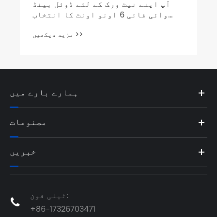
آپ اپنے نیٹ ورک کے لئے ڈوئل بینڈ
وائی فائی 6 اونو اونٹ کا انتخاب
کیوں کریں؟
مزید دیکھیں >>
ہمارے بارے میں
مصنوعات
خبریں
ٹیلی فون:

+86-17326703471